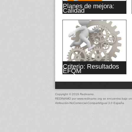
Planes de mejora:
Calidad
Criterio: Resultados
EFQM
Copyright © 2019 Redinamo.
REDINAMO
por
www.redinamo.org
se encuentra bajo un
Atribución-NoComercial-CompartirIgual 3.0 España