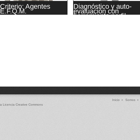
Criterio: Agentes
Diagnóstico y auto-
E.F.Q.M.
evaluación con
herramienta perfil
Inicio
Somos
a Licencia
Creative Commons