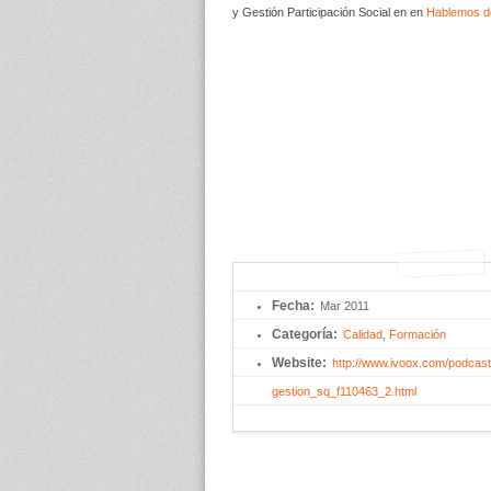
y Gestión Participación Social en en
Hablemos d
Fecha:
Mar 2011
Categoría:
Calidad
, 
Formación
Website:
http://www.ivoox.com/podcas
gestion_sq_f110463_2.html