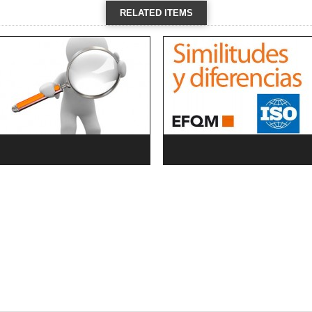
RELATED ITEMS
VIEW ALL →
Diagnóstico y auto-evaluación con
Introducción a los Modelos de Calidad
herramienta perfil