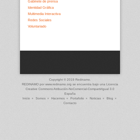
Gabinete de prensa
Identidad Gráfica
Multimedia Interactiva
Redes Sociales
Voluntariado
Copyright © 2019 Redinamo.
REDINAMO
por
www.redinamo.org
se encuentra bajo una Licencia
Creative Commons Atribución-NoComercial-CompartirIgual 3.0
España
Inicio
Somos
Hacemos
Portafolio
Noticias
Blog
Contacto