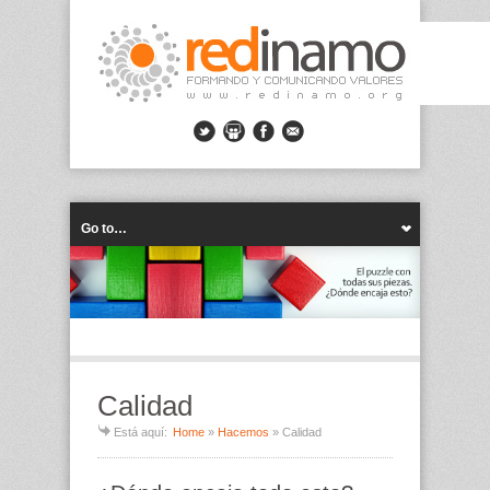
Go to…
Calidad
Está aquí:
Home
»
Hacemos
»
Calidad