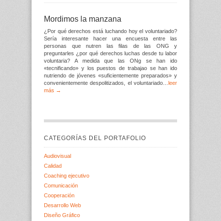
Mordimos la manzana
¿Por qué derechos está luchando hoy el voluntariado?
Sería interesante hacer una encuesta entre las
personas que nutren las filas de las ONG y
preguntarles ¿por qué derechos luchas desde tu labor
voluntaria? A medida que las ONg se han ido
«tecnificando» y los puestos de trabajao se han ido
nutriendo de jóvenes «suficientemente preparados» y
convenientemente despolitizados, el voluntariado…
leer
más →
CATEGORÍAS DEL PORTAFOLIO
Audiovisual
Calidad
Coaching ejecutivo
Comunicación
Cooperación
Desarrollo Web
Diseño Gráfico