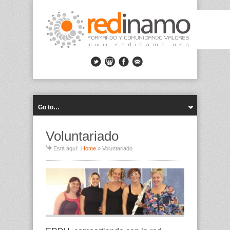
Go to…
Voluntariado
Está aquí:
Home
»
Voluntariado