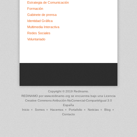
Estrategia de Comunicación
Formación
Gabinete de prensa
Identidad Gráfica
Multimedia Interactiva
Redes Sociales
Voluntariado
Copyright © 2019 Redinamo.
REDINAMO
por
www.redinamo.org
se encuentra bajo una Licencia
Creative Commons Atribución-NoComercial-CompartirIgual 3.0
España
Inicio
Somos
Hacemos
Portafolio
Noticias
Blog
Contacto