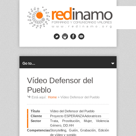
Go to…
Vídeo Defensor del
Pueblo
Está aquí:
Home
»
Vídeo Defensor del Pueblo
Título
Vídeo del Defensor del Pueblo
Cliente
Proyecto ESPERANZA Adoratrices
Sector
Trata, Prostitución, Mujer, Violencia
Género, DD.HH
Competencias
Storytelling, Guión, Grabación, Edición
de vídeo y sonido