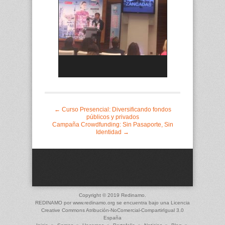
Guión Zancadas #contralatrata
← Curso Presencial: Diversificando fondos
públicos y privados
Campaña Crowdfunding: Sin Pasaporte, Sin
Identidad →
Copyright © 2019 Redinamo.
REDINAMO
por
www.redinamo.org
se encuentra bajo una Licencia
Creative Commons Atribución-NoComercial-CompartirIgual 3.0
España