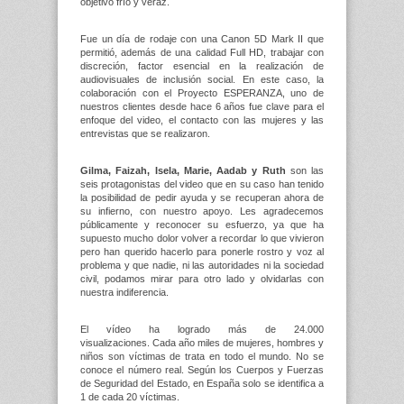
objetivo frío y veraz.
Fue un día de rodaje con una Canon 5D Mark II que
permitió, además de una calidad Full HD, trabajar con
discreción, factor esencial en la realización de
audiovisuales de inclusión social. En este caso, la
colaboración con el Proyecto ESPERANZA, uno de
nuestros clientes desde hace 6 años fue clave para el
enfoque del video, el contacto con las mujeres y las
entrevistas que se realizaron.
Gilma, Faizah, Isela, Marie, Aadab y Ruth
son las
seis protagonistas del video que en su caso han tenido
la posibilidad de pedir ayuda y se recuperan ahora de
su infierno, con nuestro apoyo. Les agradecemos
públicamente y reconocer su esfuerzo, ya que ha
supuesto mucho dolor volver a recordar lo que vivieron
pero han querido hacerlo para ponerle rostro y voz al
problema y que nadie, ni las autoridades ni la sociedad
civil, podamos mirar para otro lado y olvidarlas con
nuestra indiferencia.
El vídeo ha logrado más de 24.000
visualizaciones. Cada año miles de mujeres, hombres y
niños son víctimas de trata en todo el mundo. No se
conoce el número real. Según los Cuerpos y Fuerzas
de Seguridad del Estado, en España solo se identifica a
1 de cada 20 víctimas.