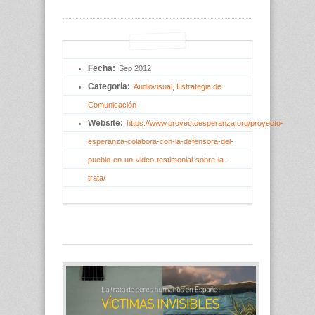
Fecha:
Sep 2012
Categoría:
Audiovisual
, 
Estrategia de 
Comunicación
Website:
https://www.proyectoesperanza.org/proyecto-
esperanza-colabora-con-la-defensora-del-
pueblo-en-un-video-testimonial-sobre-la-
trata/