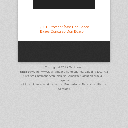
Guión Zancadas #contralatrata
← CD Protagonízate Don Bosco
Bases Concurso Don Bosco →
Copyright © 2019 Redinamo.
REDINAMO
por
www.redinamo.org
se encuentra bajo una Licencia
Creative Commons Atribución-NoComercial-CompartirIgual 3.0
España
Inicio
Somos
Hacemos
Portafolio
Noticias
Blog
Contacto