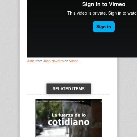
Astic
from
Juan Navarro
on
Vimeo
.
RELATED ITEMS
VIEW ALL →