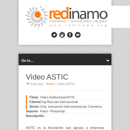
Go to…
Video ASTIC
Está aquí:
Home
»
Video ASTIC
Título
Vídeo institucional ASTIC
Cliente
Ong Rescate Internacional
Sector
Ong- transporte Internacional por Carretera
Soporte
Flash- Photoshop
Descripción
ASTIC es la Asociación que agrupa a empresas