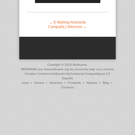
10º Proyecto Esperanza CD
← E-Mailing Amaranta
Campaña | Silencios →
Copyright © 2019 Redinamo.
REDINAMO
por
www.redinamo.org
se encuentra bajo una Licencia
Creative Commons Atribución-NoComercial-CompartirIgual 3.0
España
Inicio
Somos
Hacemos
Portafolio
Noticias
Blog
Contacto