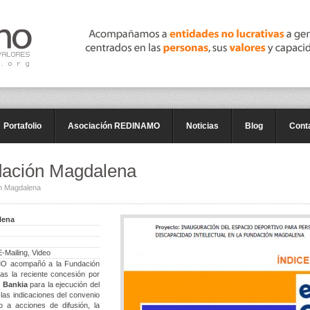
Portafolio
Asociación REDINAMO
Noticias
Blog
Cont
dación Magdalena
n Magdalena
lena
-Mailing, Video
MO acompañó a la Fundación
ras la reciente concesión por
y Bankia
para la ejecución del
r las indicaciones del convenio
o a acciones de difusión, la