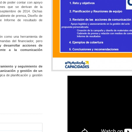
d de poder contar con apoyo
iones que se derivan de la
a septiembre de 2014. Dichas
Gabinete de prensa, Diseño de
de Informe de resultado de
ión como una herramienta de
mandas del financiador, pero
y desarrollar acciones de
ente a la comunicación
oramiento y seguimiento de
ganización y gestión de un
ica de planificación y gestión