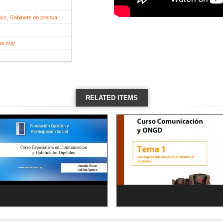
ico
, 
Gabinete de prensa
a.org/
RELATED ITEMS
VIEW ALL →
Curso Comunicación y Habilidades
Curso de Comunicación y ONGD