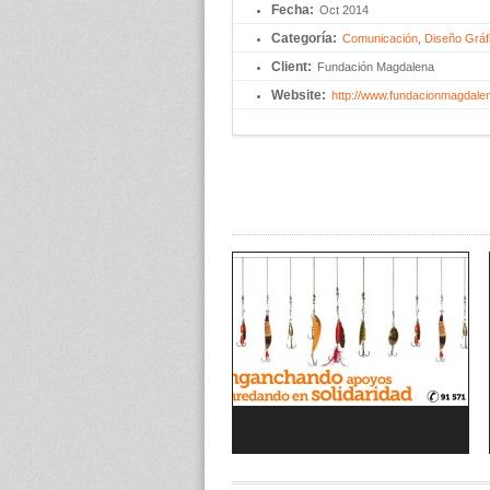
Fecha:
Oct 2014
Categoría:
Comunicación
, 
Diseño Gráf
Client:
Fundación Magdalena
Website:
http://www.fundacionmagdalen
Curso: Comunicar para captar fondos